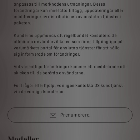
anpassas till marknadens utmaningar. Dessa
förändringar kan innefatta tillägg, uppdateringar eller
modifieringar av distributionen av anslutna tjänster i
paketen.
Kunderna uppmanas att regelbundet konsultera de
allmänna användarvillkoren som finns tillgängliga på
varumärkets portal för anslutna tjänster för att hålla
sig informerade om förändringar.
Vid väsentliga förändringar kommer ett meddelande att
skickas till de berörda användarna.
För frågor eller hjälp, vänligen kontakta DS kundtjänst
via de vanliga kanalerna.
Prenumerera
Modeller