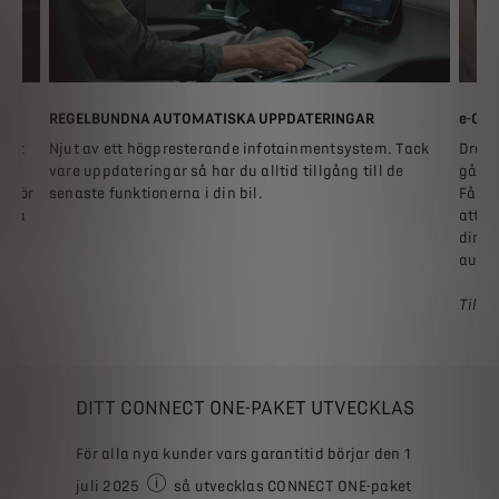
REGELBUNDNA AUTOMATISKA UPPDATERINGAR
e-CO
 att
Njut av ett högpresterande infotainmentsystem. Tack
Dra n
TEM.
vare uppdateringar så har du alltid tillgång till de
gå ti
r för
senaste funktionerna i din bil.
Få til
ttra
att o
din t
auto
Tillg
DITT CONNECT ONE-PAKET UTVECKLAS
För alla nya kunder vars garantitid börjar den 1
juli 2025
så utvecklas CONNECT ONE-paket