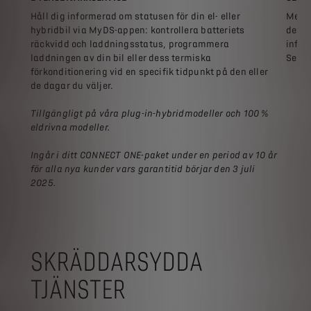
Håll dig informerad om statusen för din el- eller
Med M
hybridbil via MyDS-appen: kontrollera batteriets
desti
räckvidd och laddningsstatus, programmera
infot
laddningen av din bil eller dess termiska
Send
förkonditionering vid en specifik tidpunkt på den eller
de dagar du väljer.
Tillgängligt på våra plug-in-hybridmodeller och 100 %
eldrivna modeller.
Ingår i ditt CONNECT ONE-paket under en period av 10 år
för alla nya kunder vars garantitid börjar den 3 juli
2025.
SKRÄDDARSYDDA
TJÄNSTER