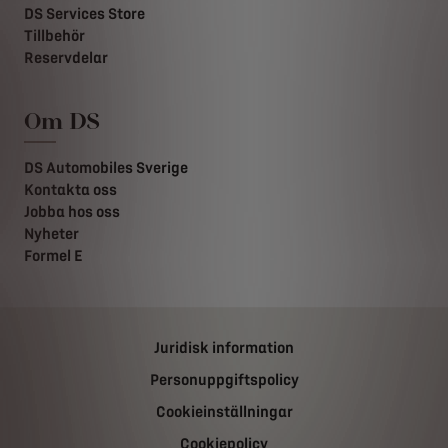
DS Services Store
Tillbehör
Reservdelar
Om DS
DS Automobiles Sverige
Kontakta oss
Jobba hos oss
Nyheter
Formel E
Juridisk information
Personuppgiftspolicy
Cookieinställningar
Cookiepolicy