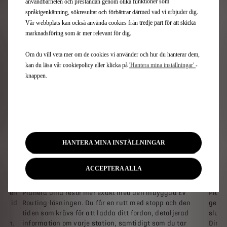
låter
användbarheten och prestandan genom olika funktioner som
som e
språkigenkänning, sökresultat och förbättrar därmed vad vi erbjuder dig.
resor
Vår webbplats kan också använda cookies från tredje part för att skicka
marknadsföring som är mer relevant för dig.
Om du vill veta mer om de cookies vi använder och hur du hanterar dem,
kan du läsa vår cookiepolicy eller klicka på
'Hantera mina inställningar'
-
knappen.
HANTERA MINA INSTÄLLNINGAR
ACCEPTERA ALLA
EV ROUTING FÖR ATT OPTIMERA DINA RESOR
EV TR
-appen
Planera dina resor mer exakt med den inbyggda EV
Plane
ov vid
Routing-lösningen. Du får en rutt med stopp och den
genom
er.
tiden som krävs för att ladda ditt fordon, detaljerad
slute
ppen.
information om varje station, samtidigt som du tar
Din r