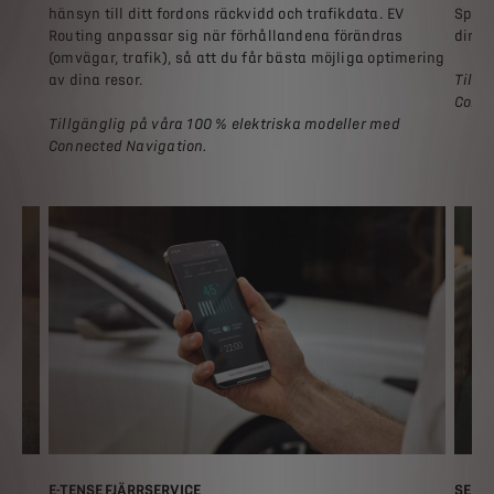
pet
hänsyn till ditt fordons räckvidd och trafikdata. EV
Spara
Routing anpassar sig när förhållandena förändras
direk
(omvägar, trafik), så att du får bästa möjliga optimering
av dina resor.
Tillg
Conne
Tillgänglig på våra 100 % elektriska modeller med
Connected Navigation.
E-TENSE FJÄRRSERVICE
SEND