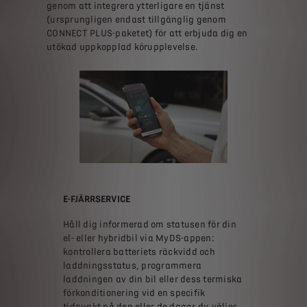
Se juridisk information längst ner på sidan.
genom att integrera ytterligare en tjänst
(ursprungligen endast tillgänglig genom
CONNECT PLUS-paketet) för att erbjuda dig en
utökad uppkopplad körupplevelse.
E-FJÄRRSERVICE
Håll dig informerad om statusen för din
el- eller hybridbil via MyDS-appen:
kontrollera batteriets räckvidd och
laddningsstatus, programmera
laddningen av din bil eller dess termiska
förkonditionering vid en specifik
tidpunkt på den eller de dagar du väljer.