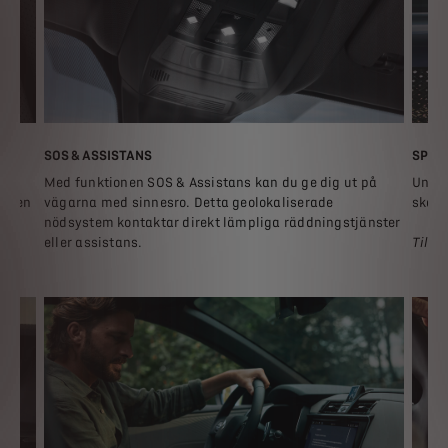
SOS & ASSISTANS
SPEL
a
Med funktionen SOS & Assistans kan du ge dig ut på
Under
a den
vägarna med sinnesro. Detta geolokaliserade
skärm
nödsystem kontaktar direkt lämpliga räddningstjänster
rån
eller assistans.
Tillg