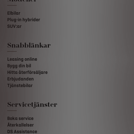
Elbilar
Plug-in hybrider
SUV:ar
Snabblänkar
Leasing online
Bygg din bil
Hitta återförsäljare
Erbjudanden
Tjänstebilar
Servicetjänster
Boka service
Återkallelser
DS Assistance