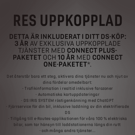
RES UPPKOPPLAD
DETTA ÄR INKLUDERAT I DITT DS-KÖP:
3 ÅR
AV EXKLUSIVA UPPKOPPLADE
TJÄNSTER MED
CONNECT PLUS-
PAKETET
OCH
10 ÅR
MED
CONNECT
ONE-PAKETET
*.
Det återstår bara ett steg, aktivera dina tjänster nu och njut av
dina fördelar omedelbart:
- Trafikinformation i realtid inklusive farozoner
- Automatiska kartuppdateringar
- DS IRIS SYSTEM röstigenkänning med ChatGPT
- Fjärrservice för din bil, inklusive laddning av din elektrifierade
DS
- Tillgång till e-Routes-applikationen för våra 100 % elektriska
bilar, som tar hänsyn till laddstationerna längs din rutt
- och många andra tjänster...