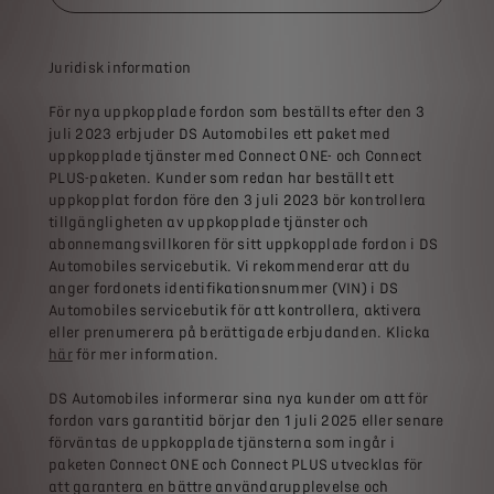
Juridisk information
För nya uppkopplade fordon som beställts efter den 3
juli 2023 erbjuder DS Automobiles ett paket med
uppkopplade tjänster med Connect ONE- och Connect
PLUS-paketen. Kunder som redan har beställt ett
uppkopplat fordon före den 3 juli 2023 bör kontrollera
tillgängligheten av uppkopplade tjänster och
abonnemangsvillkoren för sitt uppkopplade fordon i DS
Automobiles servicebutik. Vi rekommenderar att du
anger fordonets identifikationsnummer (VIN) i DS
Automobiles servicebutik för att kontrollera, aktivera
eller prenumerera på berättigade erbjudanden. Klicka
här
för mer information.
DS Automobiles informerar sina nya kunder om att för
fordon vars garantitid börjar den 1 juli 2025 eller senare
förväntas de uppkopplade tjänsterna som ingår i
paketen Connect ONE och Connect PLUS utvecklas för
att garantera en bättre användarupplevelse och