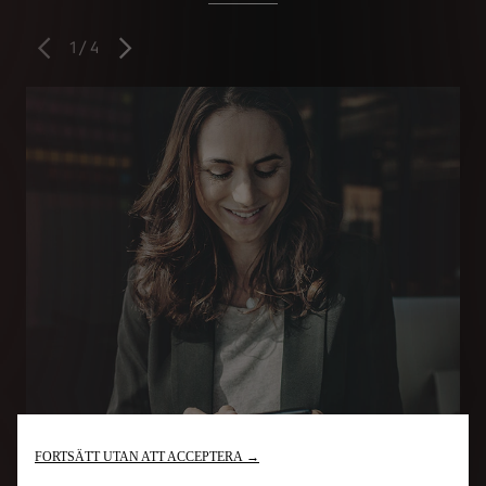
1
/
4
Föregående
Nästa
FORTSÄTT UTAN ATT ACCEPTERA →