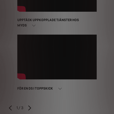
UPPTÄCK UPPKOPPLADE TJÄNSTER HOS
MYDS
FÖR EN DS I TOPPSKICK
1
/
3
Föregående
Nästa