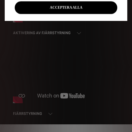
ACCEPTERA ALLA
AKTIVERING AV FJÄRRSTYRNING
FJÄRRSTYRNING