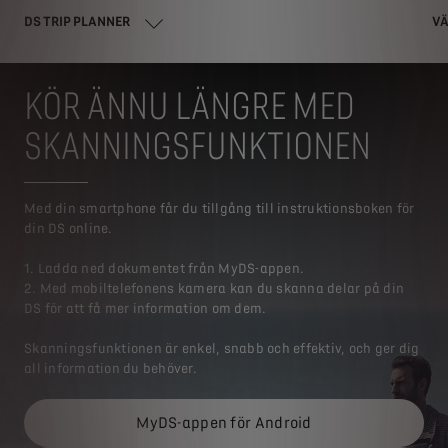
DS TRIP PLANNER
VÄ
KÖR ÄNNU LÄNGRE MED
SKANNINGSFUNKTIONEN
Med din smartphone får du tillgång till instruktionsboken för
din DS online.
1. Ladda ned dokumentet från MyDS-appen.
2. Med mobiltelefonens kamera kan du skanna delar på din
DS för att få mer information om dem.
Skanningsfunktionen är enkel, snabb och effektiv, och ger dig
all information du behöver.
MyDS-appen för Android