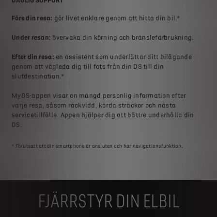
DAGLIG SUPPORT
INS
Före din resa:
gör livet enklare genom att hitta din bil.*
All
Under resan:
övervaka din körning och bränsleförbrukning.
Med
dat
Efter din resa:
en assistent som underlättar ditt bilägande
ell
genom att vägleda dig till fots från din DS till din
där
slutdestination.*
MyDS-appen visar en mängd personlig information efter
varje resa, såsom räckvidd, körda sträckor och nästa
servicetillfälle. Appen hjälper dig att bättre underhålla din
DS.
* Förutsatt att din smartphone är ansluten och har navigationsfunktion.
FJÄRRSTYR DIN ELBIL