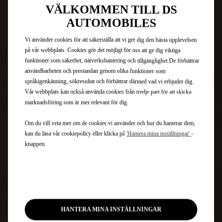
VÄLKOMMEN TILL DS
AUTOMOBILES
INFORMATION OM RÄCKVIDD
PR
Vi använder cookies för att säkerställa att vi ger dig den bästa upplevelsen
på vår webbplats. Cookies gör det möjligt för oss att ge dig viktiga
r
Se aktuell laddningsstatus eller uppskattad återstående
Und
funktioner som säkerhet, nätverkshantering och tillgänglighet.De förbättrar
räckvidd. Få en snabb överblick över bilens laddningsstatus
lad
användbarheten och prestandan genom olika funktioner som
och förinställda temperatur.
upp
så skickas den till ditt DS IRIS SYSTEM, med hjälp av Send2Nav-funkti
 du
språkigenkänning, sökresultat och förbättrar därmed vad vi erbjuder dig.
Vår webbplats kan också använda cookies från tredje part för att skicka
marknadsföring som är mer relevant för dig.
Se våra instruktionsfilmer om
fjärrstyrning
Om du vill veta mer om de cookies vi använder och hur du hanterar dem,
kan du läsa vår cookiepolicy eller klicka på
'Hantera mina inställningar'
-
knappen.
HANTERA MINA INSTÄLLNINGAR