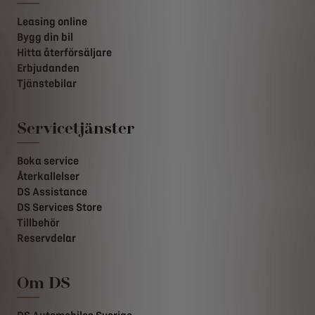
Leasing online
Bygg din bil
Hitta återförsäljare
Erbjudanden
Tjänstebilar
Servicetjänster
Boka service
Återkallelser
DS Assistance
DS Services Store
Tillbehör
Reservdelar
Om DS