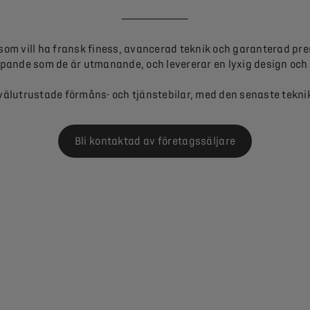
 som vill ha fransk finess, avancerad teknik och garanterad pre
apande som de är utmanande, och levererar en lyxig design oc
välutrustade förmåns- och tjänstebilar, med den senaste tekn
Bli kontaktad av företagssäljare