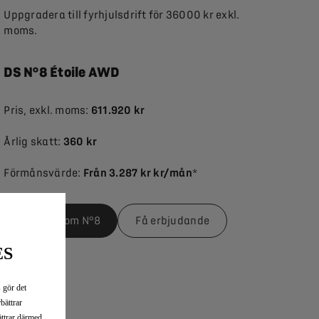
Uppgradera till fyrhjulsdrift för 36000 kr exkl.
moms.
DS N°8 Étoile AWD
Pris, exkl. moms:
611.920 kr
Årlig skatt:
360 kr
Förmånsvärde:
Från 3.287 kr kr/mån
*
Läs mer om N°8
Få erbjudande
ES
 gör det
bättrar
ttrar därmed