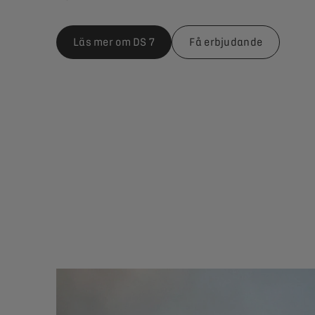
Läs mer om DS 7
Få erbjudande