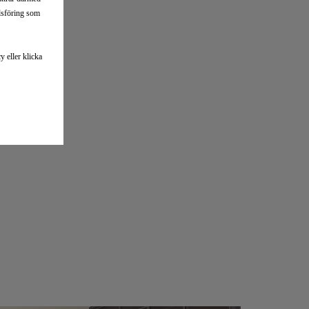
adsföring som
 eller klicka