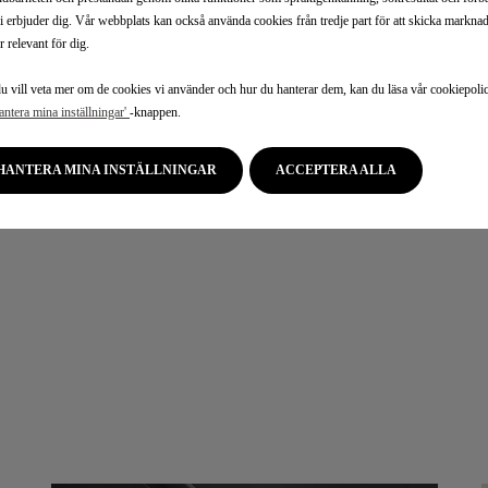
i erbjuder dig. Vår webbplats kan också använda cookies från tredje part för att skicka markn
r relevant för dig.
 vill veta mer om de cookies vi använder och hur du hanterar dem, kan du läsa vår cookiepolicy
antera mina inställningar'
-knappen.
HANTERA MINA INSTÄLLNINGAR
ACCEPTERA ALLA