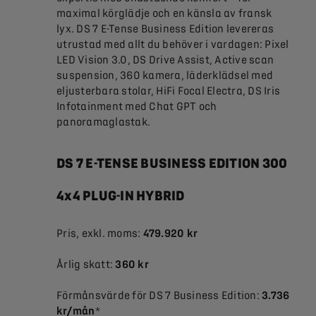
maximal körglädje och en känsla av fransk
lyx. DS 7 E-Tense Business Edition levereras
utrustad med allt du behöver i vardagen: Pixel
LED Vision 3.0, DS Drive Assist, Active scan
suspension, 360 kamera, läderklädsel med
eljusterbara stolar, HiFi Focal Electra, DS Iris
Infotainment med Chat GPT och
panoramaglastak.
DS 7 E-TENSE BUSINESS EDITION 300
4x4 PLUG-IN HYBRID
Pris, exkl. moms:
479.920 kr
Årlig skatt:
360 kr
Förmånsvärde för DS 7 Business Edition:
3.736
kr/mån
*