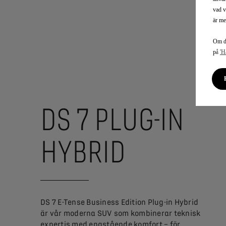
vad v
är me
Om du
på
'H
DS 7 PLUG-IN
HYBRID
DS 7 E-Tense Business Edition Plug-in Hybrid
är vår moderna SUV som kombinerar teknisk
expertis med enastående komfort – för