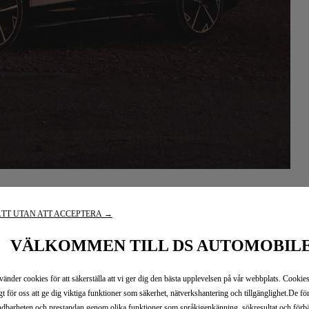
TT UTAN ATT ACCEPTERA →
VÄLKOMMEN TILL DS AUTOMOBIL
vänder cookies för att säkerställa att vi ger dig den bästa upplevelsen på vår webbplats. Cookies
gt för oss att ge dig viktiga funktioner som säkerhet, nätverkshantering och tillgänglighet.De för
dbarheten och prestandan genom olika funktioner som språkigenkänning, sökresultat och förbä