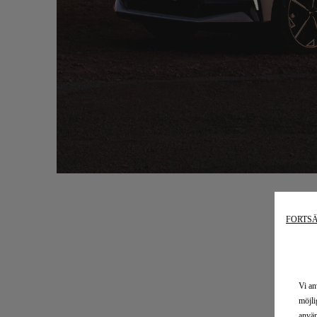
FORTSÄ
Vi an
möjli
använ