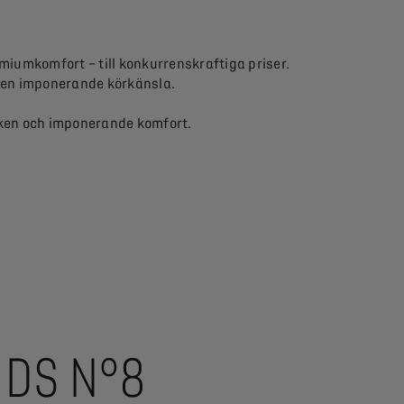
miumkomfort – till konkurrenskraftiga priser.
h en imponerande körkänsla.
iken och imponerande komfort.
DS N°8